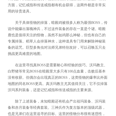
方面，记忆戒指和传送戒指都有机会获得，这两件都是非常实
用的珍贵道具。
关于具体怪物的掉落，暗殿鸡被很多人称为最强BOSS，传
说中能爆出落魄神兵，不过这件装备的存在一直是个谜。暗殿
鹿也是值得关注的怪物，虽然不如鸡那么神秘，但也有自己的
专属掉落。稻草人会掉落神水，这种道具专门用来解除神秘装
备的诅咒。巨型多角虫对法师兄弟特别友好，可以召唤五只去
挑战更高难度的地图。
在这里寻找真BOSS是需要耐心和经验的技巧。沃玛教主、
白野猪等常见BOSS在暗殿里大多只有100点血量，击败后基本
没有收获。但偶尔会出现真正的BOSS，这类怪物的爆率比外面
地图的同名BOSS更高。真沃玛教主尤其值得关注，它不仅掉落
沃玛系列装备，还是记忆戒指和传送戒指的主要来源。
除了上述装备，未知暗殿还有机会产出祖玛装备、沃玛装
备和赤月装备等经典套装。三神兵作为复古版本的顶级武器，
也是兄弟们在这里追寻的目标。这里的怪物分布很有迷惑性，