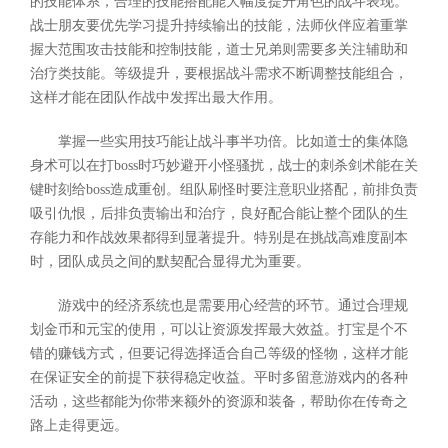
的技能体系，合理的技能搭配能大幅度提升角色的战斗表现。
战士朋友要优先学习提升持续输出的技能，法师伙伴应着重掌
握大范围攻击技能和控制技能，道士兄弟则需要多关注辅助和
治疗类技能。等级提升，要根据战斗需求不断调整技能组合，
这样才能在团队作战中发挥出最大作用。
掌握一些实用技巧能让战斗事半功倍。比如道士的集体隐
身术可以在打boss时巧妙避开小怪骚扰，战士的刺杀剑术能在关
键时刻给boss造成重创。组队刷怪时要注意职业搭配，前排负责
吸引仇恨，后排负责输出和治疗，良好配合能让整个团队的生
存能力和作战效果都得到显著提升。特别是在挑战高难度副本
时，团队成员之间的默契配合显得尤为重要。
游戏中的经济系统也是需要用心经营的环节。通过合理规
划金币和元宝的使用，可以让资源发挥最大效益。打宝是个不
错的赚钱方式，但要记得选择适合自己等级的怪物，这样才能
在保证安全的前提下获得稳定收益。平时多留意游戏内的各种
活动，这些都能为你带来额外的资源和装备，帮助你在传奇之
路上走得更远。