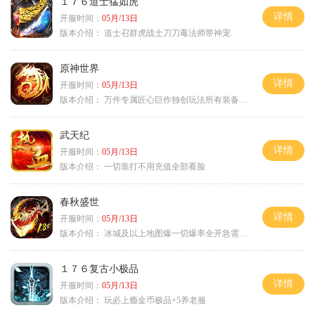
１７６道士猛如虎
详情
开服时间：
05月/13日
版本介绍：
道士召群虎战士刀刀毒法师带神宠
原神世界
详情
开服时间：
05月/13日
版本介绍：
万件专属匠心巨作独创玩法所有装备靠打
武天纪
详情
开服时间：
05月/13日
版本介绍：
一切靠打不用充值全部看脸
春秋盛世
详情
开服时间：
05月/13日
版本介绍：
冰城及以上地图爆一切爆率全开急需材料
１７６复古小极品
详情
开服时间：
05月/13日
版本介绍：
玩必上瘾金币极品+5养老服