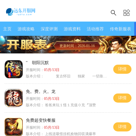
主页
游戏攻略
深度评测
游戏资料
活动推荐
传奇新服表
更新时间：2026-01-16
“ 朝阳沉默
详情
开服时间：
05月/13日
版本介绍：
复古怀旧 独家 一切靠打
免。费。火。龙
详情
开服时间：
05月/13日
版本介绍：
爸爸来玩１怪１充值０充〞顶赞
免费超变快餐服
详情
开服时间：
05月/13日
版本介绍：
上线送吸怪挂机捡物回収满爆率