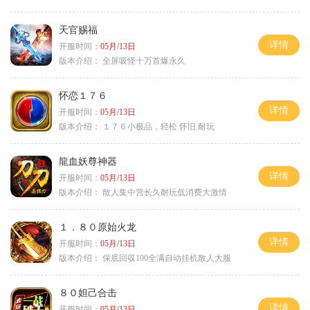
天官赐福
详情
开服时间：
05月/13日
版本介绍：
全屏吸怪十万首爆永久
怀恋１７６
详情
开服时间：
05月/13日
版本介绍：
１７６小极品，轻松.怀旧.耐玩
龍血妖尊神器
详情
开服时间：
05月/13日
版本介绍：
散人集中营长久耐玩低消费大激情
１．８０原始火龙
详情
开服时间：
05月/13日
版本介绍：
保底回収100全满自动挂机散人大服
８０妲己合击
详情
开服时间：
05月/13日