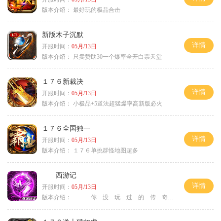
版本介绍：
最好玩的极品合击
新版木子沉默
详情
开服时间：
05月/13日
版本介绍：
只卖赞助30一个爆率全开白票天堂
１７６新裁决
详情
开服时间：
05月/13日
版本介绍：
小极品+5道法超猛爆率高新版必火
１７６全国独一
详情
开服时间：
05月/13日
版本介绍：
１７６单挑群怪地图超多
西游记
详情
开服时间：
05月/13日
版本介绍：
你 没 玩 过 的 传 奇