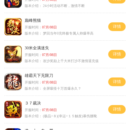
版本介绍：
24小时活动不断，激情不断
巅峰熊猫
详情
开服时间：
07月/08日
版本介绍：
梦回当年0充终极专属人帅爆率高
30米全满迷失
详情
开服时间：
07月/08日
版本介绍：
攻沙奖励上千大米打沙不激情退充值
雄霸天下无限刀
详情
开服时间：
07月/08日
版本介绍：
全屏吸怪十万首爆永久？
３７裁决
详情
开服时间：
07月/08日
版本介绍：
(极品+８)(幸运+１５触发)暴伤腰靴