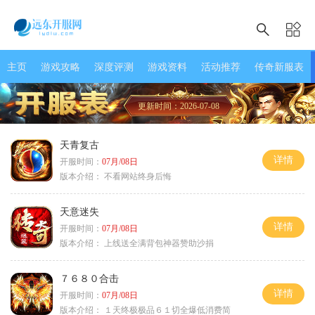
主页
游戏攻略
深度评测
游戏资料
活动推荐
传奇新服表
更新时间：2026-07-08
天青复古
详情
开服时间：
07月/08日
版本介绍：
不看网站终身后悔
天意迷失
详情
开服时间：
07月/08日
版本介绍：
上线送全满背包神器赞助沙捐
７６８０合击
详情
开服时间：
07月/08日
版本介绍：
１天终极极品６１切全爆低消费简