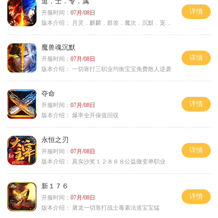
道．士．专．属
详情
开服时间：
07月/08日
版本介绍：
月灵．麒麟．群攻．魔次．沉默．宠物．暗黑
魔兽魂沉默
详情
开服时间：
07月/08日
版本介绍：
一切靠打三职业均衡宝宝免费散人逆袭
夺命
详情
开服时间：
07月/08日
版本介绍：
爆率全开保值回収
永恒之刃
详情
开服时间：
07月/08日
版本介绍：
真实沙奖１２８８８公益微变单职业
新１７６
详情
开服时间：
07月/08日
版本介绍：
屠龙一切靠打战士毒素法道宝宝猛