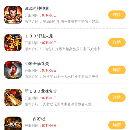
渾源將神神器
详情
开服时间：
07月/08日
版本介绍：
赞助好打地图免费没有套路散人好混
１８０轩辕火龙
详情
开服时间：
07月/08日
版本介绍：
1装备好打爆率超高憋尿打宝不关爆率
30米全满迷失
详情
开服时间：
07月/08日
版本介绍：
攻沙奖励上千大米打沙不激情退充值
新１８０龙魂复古
详情
开服时间：
07月/08日
版本介绍：
无赞助无回馈中变冰雪微变沉默
西游记
详情
开服时间：
07月/08日