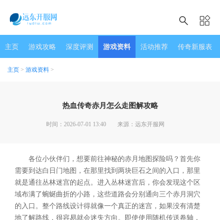
主页
游戏攻略
深度评测
游戏资料
活动推荐
传奇新服表
主页
>
游戏资料
>
热血传奇赤月怎么走图解攻略
时间：2026-07-01 13:40
来源：远东开服网
各位小伙伴们，想要前往神秘的赤月地图探险吗？首先你
需要到达白日门地图，在那里找到两块巨石之间的入口，那里
就是通往丛林迷宫的起点。进入丛林迷宫后，你会发现这个区
域布满了蜿蜒曲折的小路，这些道路会分别通向三个赤月洞穴
的入口。整个路线设计得就像一个真正的迷宫，如果没有清楚
地了解路线，很容易就会迷失方向。即使使用随机传送卷轴，