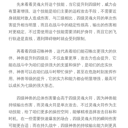
先来看看灵魂火符这个技能，当它提升到四级时，威力会
有显著增强。这个技能是咱们主要的远程攻击手段，不需要近
身就能对敌人造成伤害。与三级相比，四级灵魂火符的单次伤
害提升相当明显，而且在战斗中的稳定性很高，输出的伤害相
对更稳定。不过需使用这个技能需要消耗护身符，而且它的飞
行轨迹是直线，遇到障碍物时就会受到限制。
再看看四级召唤神兽，这代表着咱们能召唤出更强大的伙
伴。神兽提升到四级后，不仅血量更厚，攻击力也会提升。它
能在战斗中为咱们提供强大的支援和保护，是咱们的忠实伙
伴。神兽可以在咱们战斗时帮忙保护，甚至在危急时刻发挥作
用。神兽等级的提升，它的实力和能力都会明显增强，最高可
以成长为七级的强大形态。
四级神兽的总体伤害量会高于四级灵魂火符，因为神兽能
持续输出伤害，而灵魂火符是单次攻击。不过灵魂火符作为主
动技能，给了咱们更多的操控空间，能够精准选择攻击目标和
时机。在一些需要快速爆发的场合，四级灵魂火符的瞬间伤害
可能更合适；而在持久战中，四级神兽的持续输出能力则更具