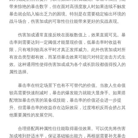
带来惊艳的暴击数字，但在面对高强度敌人时如果连续不触发
暴击就会陷入输出乏力的困境。特别是在需要稳定输出环境的
战斗场合，伤害加成的可靠性往往能带来更好的实战表现。
伤害加成通常直接反映在面板数值上，效果直观可见。暴
击率则需要达到一定阈值才能显现价值，低暴击率时收益有
限，只有堆到较高水平时才真正发挥威力。此外伤害加成对所
有攻击类型都有效，而某些暴击效果可能只对特定攻击方式生
效。这种通用性使得伤害加成成为各个成长阶段都值得投入的
属性选择。
暴击率在特定场景下也有不可替代的价值。当敌人生命值
较高需要快速削减时，暴击的爆发能力就能大显身手。如果搭
配增加暴击伤害的装备或技能，暴击率的价值还会进一步提
升。但需暴击率的收益存在边际效应，过度堆积反而会挤占其
他重要属性的发展空间。
合理搭配两种属性往往能取得最佳效果。可以优先将伤害
加成堆到舒适水平，保证基础输出能力，再根据需要补充暴击