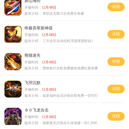
新山海经
详情
开服时间：
12月/08日
版本介绍：
单职业无限刀全免费全靠爆
终极吾辈新神器
详情
开服时间：
12月/08日
版本介绍：
三天合区自动挂机浑源渾源斩仙3
熊猫迷失
详情
开服时间：
12月/08日
版本介绍：
赞助靠打挂机免费吸怪免费狂暴免费
飞羽沉默
详情
开服时间：
12月/08日
版本介绍：
超多福利会员沙捐全部免费一切可打
８０飞龙合击
详情
开服时间：
12月/08日
版本介绍：
独家版无沙捐永久保值爆一切1:2000回1