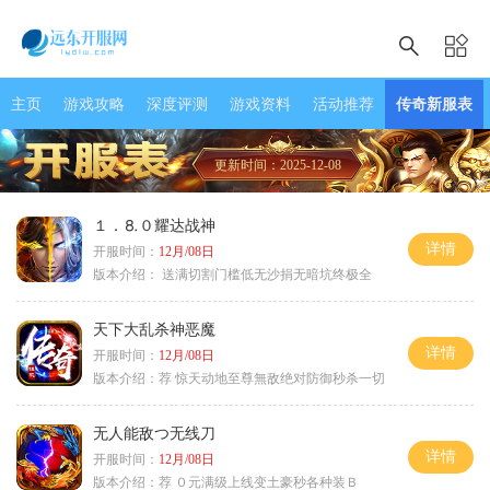
主页
游戏攻略
深度评测
游戏资料
活动推荐
传奇新服表
更新时间：2025-12-08
１．⒏０耀达战神
详情
开服时间：
12月/08日
版本介绍：
送满切割门槛低无沙捐无暗坑终极全
天下大乱杀神恶魔
详情
开服时间：
12月/08日
版本介绍：
荐 惊天动地至尊無敌绝对防御秒杀一切
无人能敌つ无线刀
详情
开服时间：
12月/08日
版本介绍：
荐 ０元满级上线变土豪秒各种装Ｂ