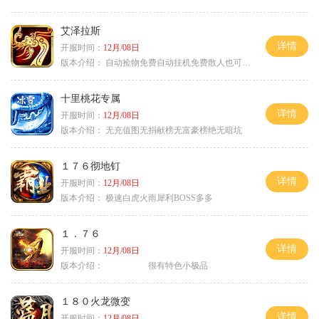
艾泽拉斯
详情
开服时间：
12月/08日
版本介绍：
自动捡物免费自动挂机免费散人也可毕业
十里桃花专属
详情
开服时间：
12月/08日
版本介绍：
无充值图无捐献榜无富豪榜绝无暗坑
１７６彻地钉
详情
开服时间：
12月/08日
版本介绍：
极速白虎火雨犀利BOSS多多
１．７６
详情
开服时间：
12月/08日
版本介绍：
很有特色小极品
１８０火龙微变
详情
开服时间：
12月/08日