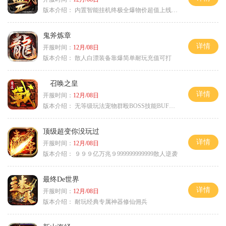
版本介绍：
内置智能挂机终极全爆物价超值上线送神器
鬼斧炼章
详情
开服时间：
12月/08日
版本介绍：
散人白漂装备靠爆简单耐玩充值可打
召唤之皇
详情
开服时间：
12月/08日
版本介绍：
无等级玩法宠物群殴BOSS技能BUFF铭文B
顶级超变你没玩过
详情
开服时间：
12月/08日
版本介绍：
９９９亿万兆９999999999999散人逆袭
最终De世界
详情
开服时间：
12月/08日
版本介绍：
耐玩经典专属神器修仙佣兵