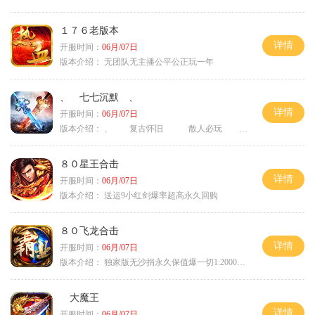
１７６老版本
详情
开服时间：
06月/07日
版本介绍：
无团队无主播公平公正玩一年
、 七七沉默 、
详情
开服时间：
06月/07日
版本介绍：
、 复古怀旧 散人必玩 、
８０星王合击
详情
开服时间：
06月/07日
版本介绍：
送运9小红剑爆率超高永久回购
８０飞龙合击
详情
开服时间：
06月/07日
版本介绍：
独家版无沙捐永久保值爆一切1:2000回4
大魔王
详情
开服时间：
06月/07日