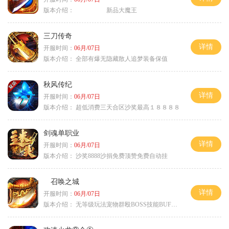
版本介绍：
新品大魔王
三刀传奇
详情
开服时间：
06月/07日
版本介绍：
全部有爆无隐藏散人追梦装备保值
秋风传纪
详情
开服时间：
06月/07日
版本介绍：
超低消费三天合区沙奖最高１８８８８
剑魂单职业
详情
开服时间：
06月/07日
版本介绍：
沙奖8888沙捐免费顶赞免费自动挂
召唤之城
详情
开服时间：
06月/07日
版本介绍：
无等级玩法宠物群殴BOSS技能BUFF铭文B