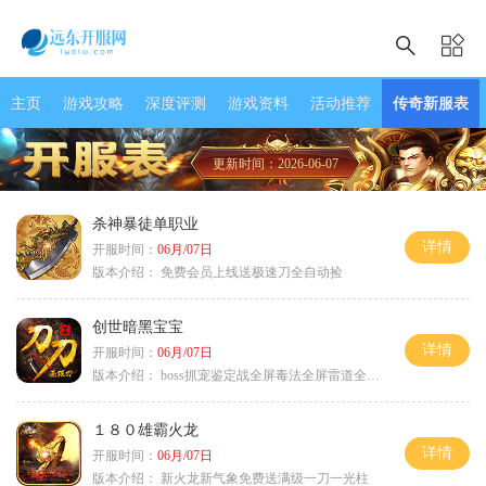
主页
游戏攻略
深度评测
游戏资料
活动推荐
传奇新服表
更新时间：2026-06-07
杀神暴徒单职业
详情
开服时间：
06月/07日
版本介绍：
免费会员上线送极速刀全自动捡
创世暗黑宝宝
详情
开服时间：
06月/07日
版本介绍：
boss抓宠鉴定战全屏毒法全屏雷道全屏狗
１８０雄霸火龙
详情
开服时间：
06月/07日
版本介绍：
新火龙新气象免费送满级一刀一光柱