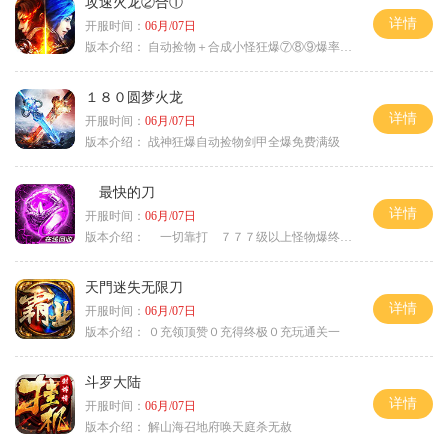
攻速火龙②合①
详情
开服时间：
06月/07日
版本介绍：
自动捡物＋合成小怪狂爆⑦⑧⑨爆率+９
１８０圆梦火龙
详情
开服时间：
06月/07日
版本介绍：
战神狂爆自动捡物剑甲全爆免费满级
最快的刀
详情
开服时间：
06月/07日
版本介绍：
一切靠打 ７７７级以上怪物爆终极
天門迷失无限刀
详情
开服时间：
06月/07日
版本介绍：
０充领顶赞０充得终极０充玩通关一
斗罗大陆
详情
开服时间：
06月/07日
版本介绍：
解山海召地府唤天庭杀无赦