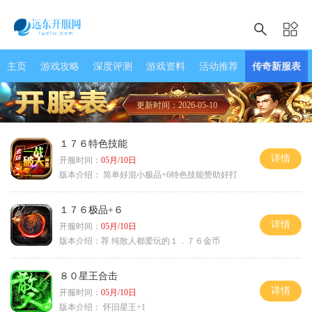
主页
游戏攻略
深度评测
游戏资料
活动推荐
传奇新服表
更新时间：2026-05-10
１７６特色技能
详情
开服时间：
05月/10日
版本介绍：
简单好混小极品+6特色技能赞助好打
１７６极品+６
详情
开服时间：
05月/10日
版本介绍：
荐 纯散人都爱玩的１．７６金币
８０星王合击
详情
开服时间：
05月/10日
版本介绍：
怀旧星王+1