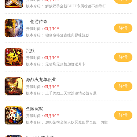
版本介绍：
解放双手全新BUFF专属啥都不卖靠打
创游传奇
详情
开服时间：
05月/10日
版本介绍：
独创命格复古经典原味沉默
沉默
详情
开服时间：
05月/10日
版本介绍：
无暗坑无顶榜加群送月卡
激战火龙单职业
详情
开服时间：
05月/10日
版本介绍：
上千奖励三天拿沙激情公益专属
金陵沉默
详情
开服时间：
05月/10日
版本介绍：
2003纵横金陵人妖冥魔四界全服一切靠