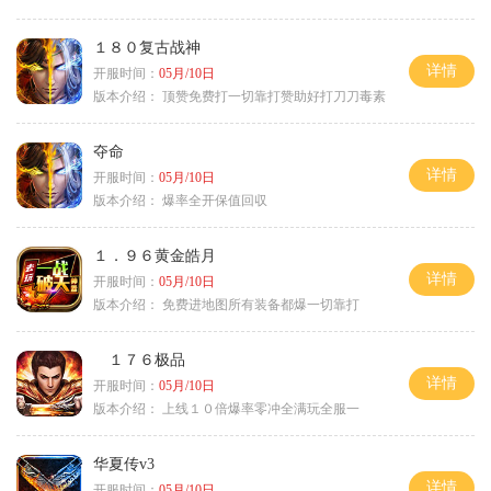
１８０复古战神
详情
开服时间：
05月/10日
版本介绍：
顶赞免费打一切靠打赞助好打刀刀毒素
夺命
详情
开服时间：
05月/10日
版本介绍：
爆率全开保值回収
１．９６黄金皓月
详情
开服时间：
05月/10日
版本介绍：
免费进地图所有装备都爆一切靠打
１７６极品
详情
开服时间：
05月/10日
版本介绍：
上线１０倍爆率零冲全满玩全服一
华夏传v3
详情
开服时间：
05月/10日