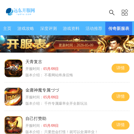
主页
游戏攻略
深度评测
游戏资料
活动推荐
传奇新服表
更新时间：2026-05-09
天青复古
详情
开服时间：
05月/09日
版本介绍：
不看网站终身后悔
金庸神魔专属づづ
详情
开服时间：
05月/09日
版本介绍：
千件专属爆率全开全新玩法
自己打赞助
详情
开服时间：
05月/09日
版本介绍：
只要您会打怪！就可以全满毕业！