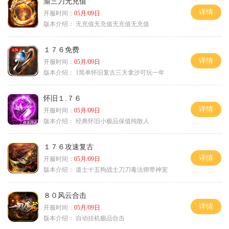
渝三刀无充值
详情
开服时间：
05月/09日
版本介绍：
无充值无充值无充值无充值
１７６免费
详情
开服时间：
05月/09日
版本介绍：
1简单怀旧复古三天拿沙可玩一年
怀旧１.７６
详情
开服时间：
05月/09日
版本介绍：
经典怀旧小极品保值纯散人
１７６攻速复古
详情
开服时间：
05月/09日
版本介绍：
道士十五狗战士刀刀毒法师带神宠
８０风云合击
详情
开服时间：
05月/09日
版本介绍：
自动挂机极品合击