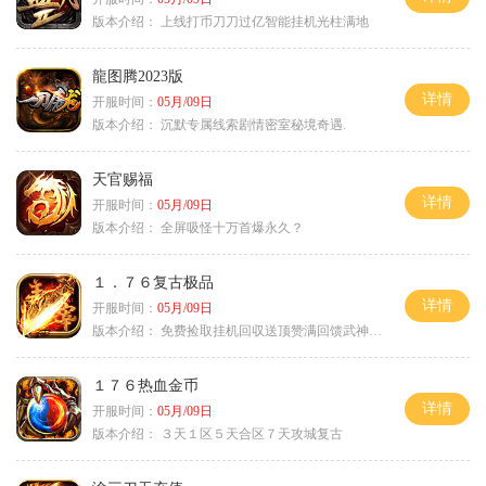
版本介绍：
上线打币刀刀过亿智能挂机光柱满地
龍图腾2023版
详情
开服时间：
05月/09日
版本介绍：
沉默专属线索剧情密室秘境奇遇.
天官赐福
详情
开服时间：
05月/09日
版本介绍：
全屏吸怪十万首爆永久？
１．７６复古极品
详情
开服时间：
05月/09日
版本介绍：
免费捡取挂机回収送顶赞满回馈武神之力
１７６热血金币
详情
开服时间：
05月/09日
版本介绍：
３天１区５天合区７天攻城复古