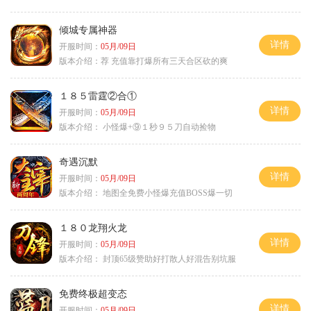
倾城专属神器
详情
开服时间：
05月/09日
版本介绍：
荐 充值靠打爆所有三天合区砍的爽
１８５雷霆②合①
详情
开服时间：
05月/09日
版本介绍：
小怪爆+⑨１秒９５刀自动捡物
奇遇沉默
详情
开服时间：
05月/09日
版本介绍：
地图全免费小怪爆充值BOSS爆一切
１８０龙翔火龙
详情
开服时间：
05月/09日
版本介绍：
封顶65级赞助好打散人好混告别坑服
免费终极超变态
详情
开服时间：
05月/09日