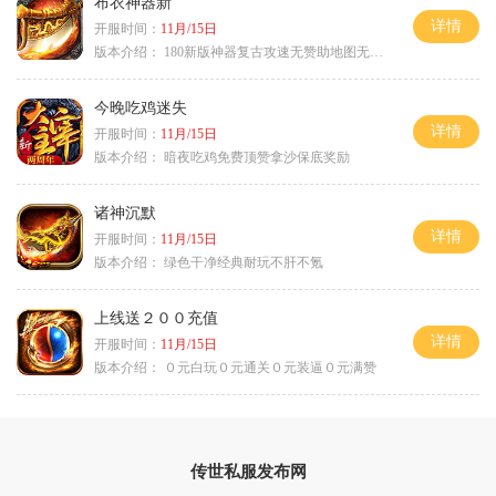
布衣神器新
详情
开服时间：
11月/15日
版本介绍：
180新版神器复古攻速无赞助地图无排行
今晚吃鸡迷失
详情
开服时间：
11月/15日
版本介绍：
暗夜吃鸡免费顶赞拿沙保底奖励
诸神沉默
详情
开服时间：
11月/15日
版本介绍：
绿色干净经典耐玩不肝不氪
上线送２００充值
详情
开服时间：
11月/15日
版本介绍：
０元白玩０元通关０元装逼０元满赞
传世私服发布网