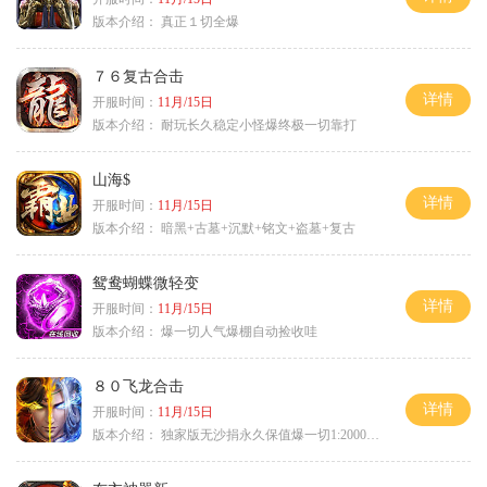
版本介绍：
真正１切全爆
７６复古合击
详情
开服时间：
11月/15日
版本介绍：
耐玩长久稳定小怪爆终极一切靠打
山海$
详情
开服时间：
11月/15日
版本介绍：
暗黑+古墓+沉默+铭文+盗墓+复古
鸳鸯蝴蝶微轻变
详情
开服时间：
11月/15日
版本介绍：
爆一切人气爆棚自动捡收哇
８０飞龙合击
详情
开服时间：
11月/15日
版本介绍：
独家版无沙捐永久保值爆一切1:2000回2