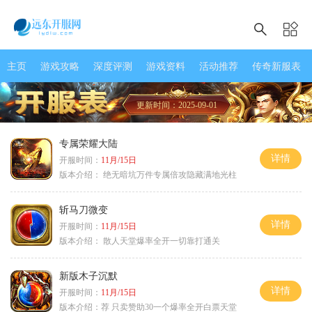
主页
游戏攻略
深度评测
游戏资料
活动推荐
传奇新服表
更新时间：2025-09-01
专属荣耀大陆
详情
开服时间：
11月/15日
版本介绍：
绝无暗坑万件专属倍攻隐藏满地光柱
斩马刀微变
详情
开服时间：
11月/15日
版本介绍：
散人天堂爆率全开一切靠打通关
新版木子沉默
详情
开服时间：
11月/15日
版本介绍：
荐 只卖赞助30一个爆率全开白票天堂