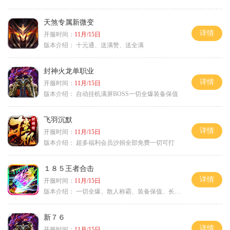
天煞专属新微变
详情
开服时间：
11月/15日
版本介绍：
十元通、送满赞、送全满
封神火龙单职业
详情
开服时间：
11月/15日
版本介绍：
自动挂机满屏BOSS一切全爆装备保值
飞羽沉默
详情
开服时间：
11月/15日
版本介绍：
超多福利会员沙捐全部免费一切可打
１８５王者合击
详情
开服时间：
11月/15日
版本介绍：
一切全爆、散人称霸、装备保值、长期耐玩
新７６
详情
开服时间：
11月/15日