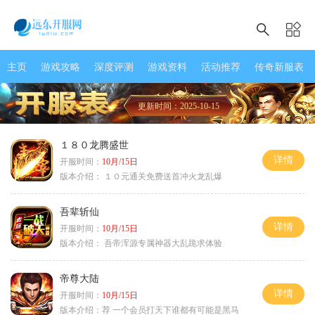
主页
游戏攻略
深度评测
游戏资料
活动推荐
传奇新服表
更新时间：2025-10-15
１８０龙腾盛世
详情
开服时间：
10月/15日
版本介绍：
１０元通关免费送首冲火龙乱爆
吾辈斩仙
详情
开服时间：
10月/15日
版本介绍：
吾帝浑源专属神器大乱跪求体验
帝尊大陆
详情
开服时间：
10月/15日
版本介绍：
荐 一个会员打天下谁都有可能是黑马