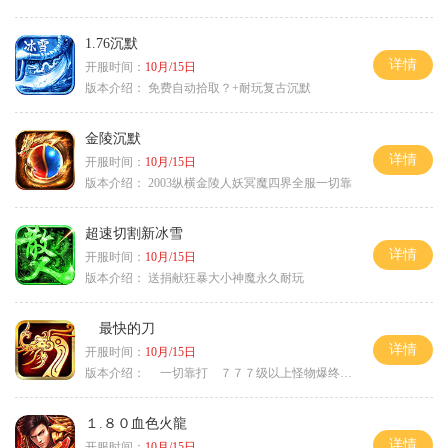
1.76沉默
详情
开服时间：
10月/15日
版本介绍：
免费自动拾取？+耐玩复古沉默
金陵沉默
详情
开服时间：
10月/15日
版本介绍：
2003纵横金陵人妖冥魔四界全服一切靠
超速切割新冰雪
详情
开服时间：
10月/15日
版本介绍：
送捐献狂暴大小神魔永久耐玩
最快的刀
详情
开服时间：
10月/15日
版本介绍：
一切靠打 ７７７级以上怪物爆终极
１.８０血色火龍
详情
开服时间：
10月/15日