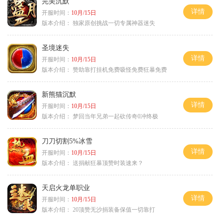
完美沉默
详情
开服时间：
10月/15日
版本介绍：
独家原创挑战一切专属神器迷失
圣境迷失
详情
开服时间：
10月/15日
版本介绍：
赞助靠打挂机免费吸怪免费狂暴免费
新熊猫沉默
详情
开服时间：
10月/15日
版本介绍：
梦回当年兄弟一起砍传奇0冲终极
刀刀切割5%冰雪
详情
开服时间：
10月/15日
版本介绍：
送捐献狂暴顶赞时装速来？
天启火龙单职业
详情
开服时间：
10月/15日
版本介绍：
20顶赞无沙捐装备保值一切靠打