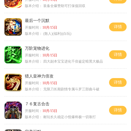
版本介绍：
装备全爆赞助可打保值回収
最后一个沉默
详情
开服时间：
10月/15日
版本介绍：
(散人)(福利)(白玩)
万阶宠物进化
详情
开服时间：
10月/15日
版本介绍：
四大副本宝宝进化千倍鉴定暗黑大极品
猎人皇神力倍攻
详情
开服时间：
10月/15日
版本介绍：
无限刀长期剧情专属斗罗三部曲斗破
７６复古合击
详情
开服时间：
10月/15日
版本介绍：
耐玩长久稳定小怪爆终极一切靠打