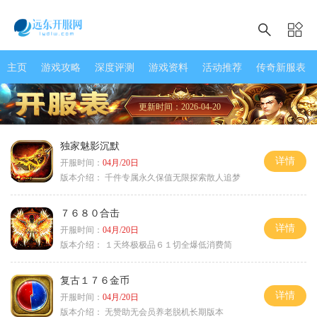
主页
游戏攻略
深度评测
游戏资料
活动推荐
传奇新服表
更新时间：2026-04-20
独家魅影沉默
详情
开服时间：
04月/20日
版本介绍：
千件专属永久保值无限探索散人追梦
７６８０合击
详情
开服时间：
04月/20日
版本介绍：
１天终极极品６１切全爆低消费简
复古１７６金币
详情
开服时间：
04月/20日
版本介绍：
无赞助无会员养老脱机长期版本