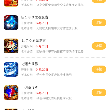
版本介绍：
０充全图免费顶赞变态吸怪变态挂机
新１８０龙魂复古
详情
开服时间：
04月/20日
版本介绍：
无赞助无回馈中变冰雪微变沉默
１.７０原始复古
详情
开服时间：
04月/20日
版本介绍：
回味当年坚守的日夜不变的情怀免费绿色
龙渊大世界
详情
开服时间：
04月/20日
版本介绍：
千件专属全屏吸怪千张地图
创游传奇
详情
开服时间：
04月/20日
版本介绍：
独创命格复古经典原味沉默