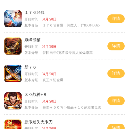
１７６经典
详情
开服时间：
04月/20日
版本介绍：
１７６节奏慢，纯散人，群868048665
巅峰熊猫
详情
开服时间：
04月/20日
版本介绍：
梦回当年0充终极专属人帅爆率高
新７６
详情
开服时间：
04月/20日
版本介绍：
真正１切全爆
８０战神+８
详情
开服时间：
04月/20日
版本介绍：
暴击＋５０％小极品＋１０武器带毒素
新版迷失无限刀
详情
开服时间：
04月/20日