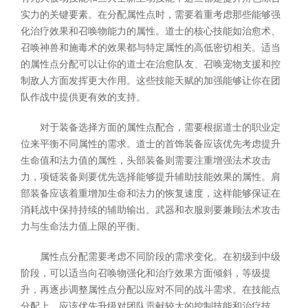
实力的关键要素。在分配属性点时，需要着重考虑那些能够强
化治疗效果和召唤物能力的属性。道士的核心技能如治愈术、
召唤神兽和施毒术的效果都与特定属性的高低密切相关。适当
的属性点分配可以让你的道士在治愈队友、召唤宠物支援和控
制敌人方面发挥更大作用。这些技能天赋的加强能够让你在团
队作战中提供更有效的支持。
对于装备选择方面的属性点配合，需要根据道士的职业定
位来平衡不同属性的需求。道士的首饰装备应该优先考虑提升
生命值和法力值的属性，头部装备则需要注重增强法术攻击
力，项链装备则要优先选择能够提升辅助技能效果的属性。肩
部装备应该着重增加生命和法力的恢复速度，这样能够保证在
消耗战中保持持续的辅助输出。武器和衣服则要兼顾法术攻击
力与生命法力值上限的平衡。
属性点分配需要考虑不同阶段的需求变化。在初级到中级
阶段，可以适当向召唤物强化和治疗效果方面倾斜，等级提
升，再逐步调整属性点分配以应对不同的战斗需求。在技能点
分配上，应该优先升级对团队贡献较大的控制技能和治疗技